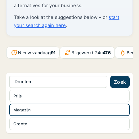
alternatives for your business.
Take a look at the suggestions below – or
start
your search again here
.
Nieuw vandaag
91
Bijgewerkt 24u
476
Beric
Dronten
Zoek
Prijs
Magazijn
Groote