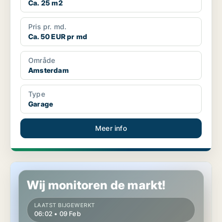
Ca. 25 m2
Pris pr. md.
Ca. 50 EUR pr md
Område
Amsterdam
Type
Garage
Meer info
Garage in Amsterdam
Wij monitoren de markt!
LAATST BIJGEWERKT
06:02 • 09 Feb