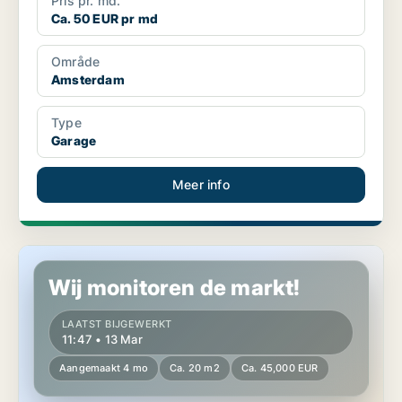
Pris pr. md.
Ca. 50 EUR pr md
Område
Amsterdam
Type
Garage
Meer info
Garage in Amsterdam
Wij monitoren de markt!
LAATST BIJGEWERKT
11:47 • 13 Mar
Aangemaakt 4 mo
Ca. 20 m2
Ca. 45,000 EUR