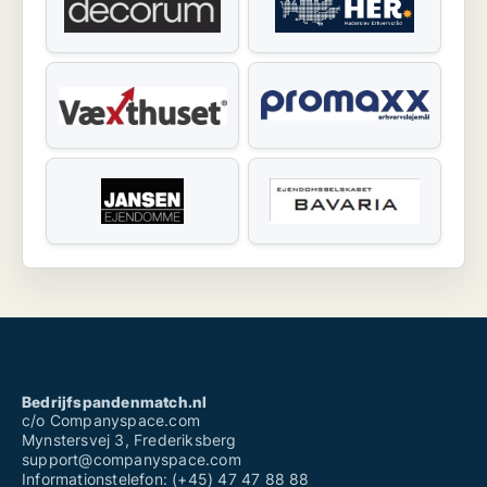
Bedrijfspandenmatch.nl
c/o Companyspace.com
Mynstersvej 3, Frederiksberg
support@companyspace.com
Informationstelefon: (+45) 47 47 88 88