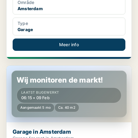
Område
Amsterdam
Type
Garage
Meer info
Garage in Amsterdam
Wij monitoren de markt!
LAATST BIJGEWERKT
06:15 • 09 Feb
Aangemaakt 5 mo
Ca. 40 m2
Garage in Amsterdam