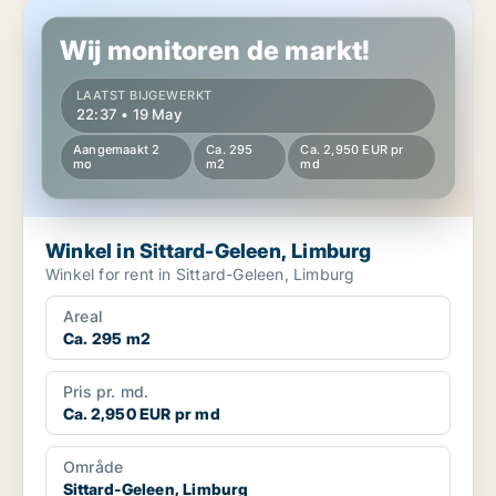
Winkel in Sittard-Geleen, Limburg
Wij monitoren de markt!
LAATST BIJGEWERKT
22:37 • 19 May
Aangemaakt 2
Ca. 295
Ca. 2,950 EUR pr
mo
m2
md
Winkel in Sittard-Geleen, Limburg
Winkel for rent in Sittard-Geleen, Limburg
Areal
Ca. 295 m2
Pris pr. md.
Ca. 2,950 EUR pr md
Område
Sittard-Geleen, Limburg