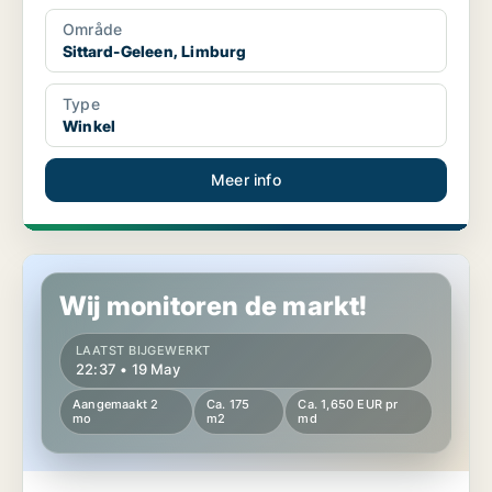
Område
Sittard-Geleen, Limburg
Type
Winkel
Meer info
Winkel in Sittard-Geleen, Limburg
Wij monitoren de markt!
LAATST BIJGEWERKT
22:37 • 19 May
Aangemaakt 2
Ca. 175
Ca. 1,650 EUR pr
mo
m2
md