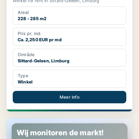
Winkel for rent in Sittard-Geleen, Limburg
Areal
228 - 285 m2
Pris pr. md.
Ca. 2,250 EUR pr md
Område
Sittard-Geleen, Limburg
Type
Winkel
Meer info
Winkel in Sittard-Geleen, Limburg
Wij monitoren de markt!