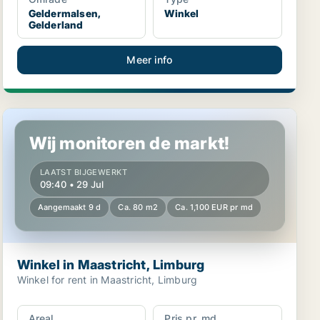
Geldermalsen,
Winkel
Gelderland
Meer info
Winkel in Maastricht, Limburg
Wij monitoren de markt!
LAATST BIJGEWERKT
09:40 • 29 Jul
Aangemaakt 9 d
Ca. 80 m2
Ca. 1,100 EUR pr md
Winkel in Maastricht, Limburg
Winkel for rent in Maastricht, Limburg
Areal
Pris pr. md.