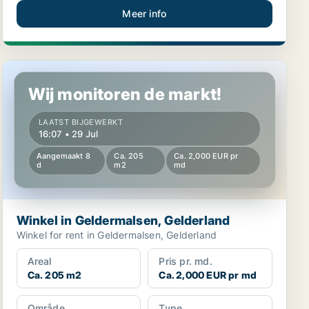
Meer info
Winkel in Geldermalsen, Gelderland
Wij monitoren de markt!
LAATST BIJGEWERKT
16:07 • 29 Jul
Aangemaakt 8
Ca. 205
Ca. 2,000 EUR pr
d
m2
md
Winkel in Geldermalsen, Gelderland
Winkel for rent in Geldermalsen, Gelderland
Areal
Pris pr. md.
Ca. 205 m2
Ca. 2,000 EUR pr md
Område
Type