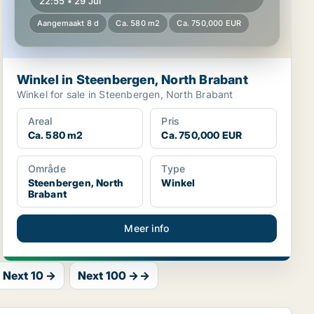
22:55 • 29 Jul
Aangemaakt 8 d
Ca. 580 m2
Ca. 750,000 EUR
Winkel in Steenbergen, North Brabant
Winkel for sale in Steenbergen, North Brabant
Areal
Pris
Ca. 580 m2
Ca. 750,000 EUR
Område
Type
Steenbergen, North
Winkel
Brabant
Meer info
Next 10 →
Next 100 →→