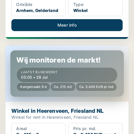
Område
Type
Arnhem, Gelderland
Winkel
Meer info
Winkel in Heerenveen, Friesland NL
Wij monitoren de markt!
LAATST BIJGEWERKT
05:05 • 29 Jul
Aangemaakt 9 d
Ca. 215 m2
Ca. 5,400 EUR pr md
Winkel in Heerenveen, Friesland NL
Winkel for rent in Heerenveen, Friesland NL
Areal
Pris pr. md.