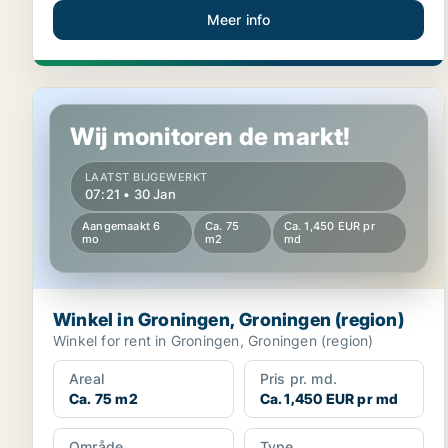
Meer info
Winkel in Groningen, Groningen (region)
Wij monitoren de markt!
LAATST BIJGEWERKT
07:21 • 30 Jan
Aangemaakt 6
Ca. 75
Ca. 1,450 EUR pr
mo
m2
md
Winkel in Groningen, Groningen (region)
Winkel for rent in Groningen, Groningen (region)
Areal
Pris pr. md.
Ca. 75 m2
Ca. 1,450 EUR pr md
Område
Type