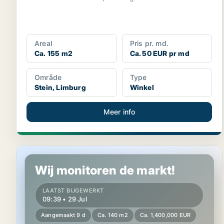
Areal
Pris pr. md.
Ca. 155 m2
Ca. 50 EUR pr md
Område
Type
Stein, Limburg
Winkel
Meer info
Winkel in Gemert-Bakel, North Brabant
Wij monitoren de markt!
LAATST BIJGEWERKT
09:39 • 29 Jul
Aangemaakt 9 d
Ca. 140 m2
Ca. 1,400,000 EUR