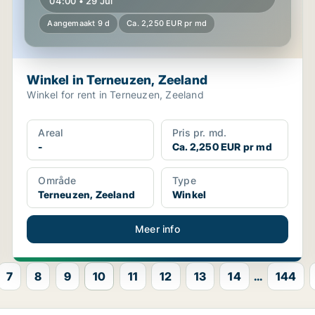
04:00 • 29 Jul
Aangemaakt 9 d
Ca. 2,250 EUR pr md
Winkel in Terneuzen, Zeeland
Winkel for rent in Terneuzen, Zeeland
Areal
Pris pr. md.
-
Ca. 2,250 EUR pr md
Område
Type
Terneuzen, Zeeland
Winkel
Meer info
7
8
9
10
11
12
13
14
...
144