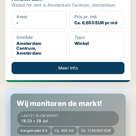
Winkel for rent in Amsterdam Centrum, Amsterdam
Areal
Pris pr. md.
-
Ca. 6,650 EUR pr md
Område
Type
Amsterdam
Winkel
Centrum,
Amsterdam
Meer info
Winkel in Arnhem, Gelderland
Wij monitoren de markt!
LAATST BIJGEWERKT
18:33 • 29 Jul
Aangemaakt 8 d
Ca. 455 m2
Ca. 1,150,000 EUR