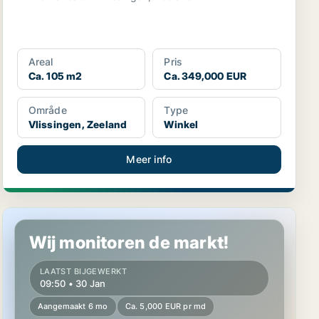
Areal
Pris
Ca. 105 m2
Ca. 349,000 EUR
Område
Type
Vlissingen, Zeeland
Winkel
Meer info
Winkel in Midden-Drenthe, Drenthe
Wij monitoren de markt!
LAATST BIJGEWERKT
09:50 • 30 Jan
Aangemaakt 6 mo
Ca. 5,000 EUR pr md