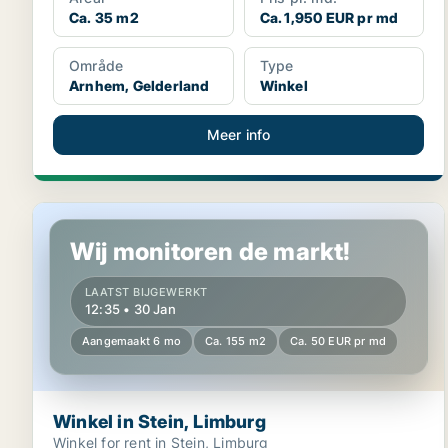
Ca. 35 m2
Ca. 1,950 EUR pr md
Område
Type
Arnhem, Gelderland
Winkel
Meer info
Winkel in Stein, Limburg
Wij monitoren de markt!
LAATST BIJGEWERKT
12:35 • 30 Jan
Aangemaakt 6 mo
Ca. 155 m2
Ca. 50 EUR pr md
Winkel in Stein, Limburg
Winkel for rent in Stein, Limburg