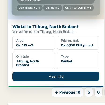
09:40 • 29 Jul
Aangemaakt 9 d
Ca. 115 m2
Ca. 3,150 EUR pr md
Winkel in Tilburg, North Brabant
Winkel for rent in Tilburg, North Brabant
Areal
Pris pr. md.
Ca. 115 m2
Ca. 3,150 EUR pr md
Område
Type
Tilburg, North
Winkel
Brabant
Meer info
← Previous 10
5
6