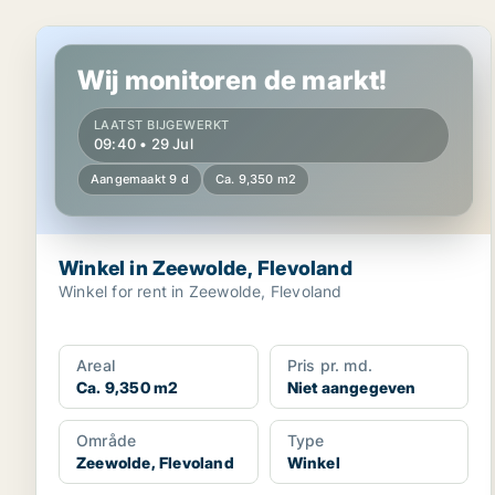
Winkel in Zeewolde, Flevoland
Wij monitoren de markt!
LAATST BIJGEWERKT
09:40 • 29 Jul
Aangemaakt 9 d
Ca. 9,350 m2
Winkel in Zeewolde, Flevoland
Winkel for rent in Zeewolde, Flevoland
Areal
Pris pr. md.
Ca. 9,350 m2
Niet aangegeven
Område
Type
Zeewolde, Flevoland
Winkel