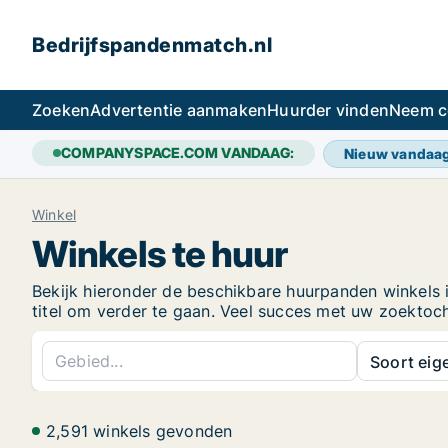
Bedrijfspandenmatch.nl
Zoeken
Advertentie aanmaken
Huurder vinden
Neem c
COMPANYSPACE.COM VANDAAG:
Nieuw vandaa
Winkel
Winkels te huur
Bekijk hieronder de beschikbare huurpanden winkels in
titel om verder te gaan. Veel succes met uw zoektoc
Soort ei
2,591 winkels gevonden