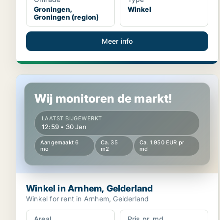
Groningen,
Winkel
Groningen (region)
Meer info
Winkel in Arnhem, Gelderland
Wij monitoren de markt!
LAATST BIJGEWERKT
12:59 • 30 Jan
Aangemaakt 6
Ca. 35
Ca. 1,950 EUR pr
mo
m2
md
Winkel in Arnhem, Gelderland
Winkel for rent in Arnhem, Gelderland
Areal
Pris pr. md.