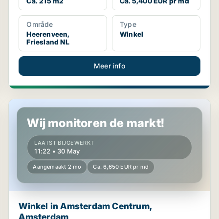
Ca. 215 m2
Ca. 5,400 EUR pr md
Område
Type
Heerenveen,
Winkel
Friesland NL
Meer info
Winkel in Amsterdam Centrum, Amsterdam
Wij monitoren de markt!
LAATST BIJGEWERKT
11:22 • 30 May
Aangemaakt 2 mo
Ca. 6,650 EUR pr md
Winkel in Amsterdam Centrum,
Amsterdam