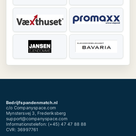
Bedrijfspandenmatch.nl
c/o Companyspace.com
Mynstersvej 3, Frederiksberg
support@companyspace.com
Informationstelefon: (+45) 47 47 88 88
CVR: 36997761