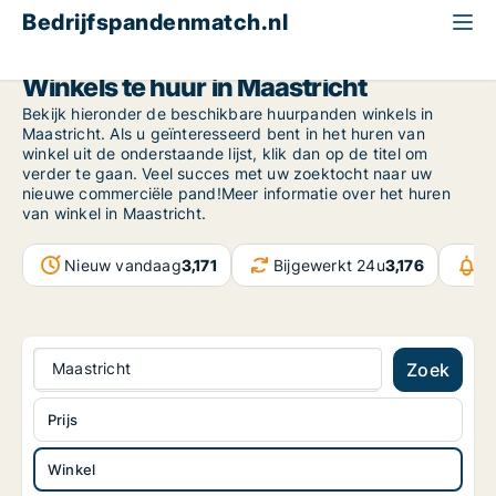
Bedrijfspandenmatch.nl
Winkel
Limburg
Maastricht
Winkels te huur in Maastricht
Bekijk hieronder de beschikbare huurpanden winkels in
Maastricht. Als u geïnteresseerd bent in het huren van
winkel uit de onderstaande lijst, klik dan op de titel om
verder te gaan. Veel succes met uw zoektocht naar uw
nieuwe commerciële pand!Meer informatie over het huren
van winkel in Maastricht.
Nieuw vandaag
3,171
Bijgewerkt 24u
3,176
B
Maastricht
Zoek
Prijs
Winkel