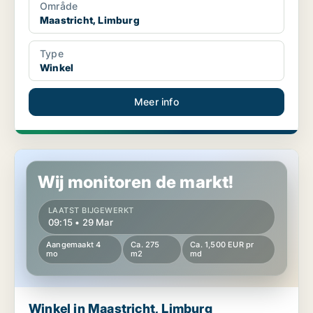
Område
Maastricht, Limburg
Type
Winkel
Meer info
Winkel in Maastricht, Limburg
Wij monitoren de markt!
LAATST BIJGEWERKT
09:15 • 29 Mar
Aangemaakt 4
Ca. 275
Ca. 1,500 EUR pr
mo
m2
md
Winkel in Maastricht, Limburg