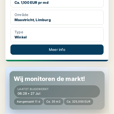
Ca. 1,100 EUR pr md
Område
Maastricht, Limburg
Type
Winkel
Meer info
Winkel in Maastricht, Limburg
Wij monitoren de markt!
LAATST BIJGEWERKT
06:28 • 27 Jul
Aangemaakt 11 d
Ca. 35 m2
Ca. 325,000 EUR