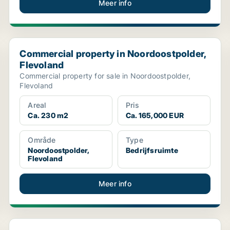
Meer info
Commercial property in Noordoostpolder, Flevoland
Commercial property in Noordoostpolder,
Flevoland
Commercial property for sale in Noordoostpolder,
Flevoland
Areal
Pris
Ca. 230 m2
Ca. 165,000 EUR
Område
Type
Noordoostpolder,
Bedrijfsruimte
Flevoland
Meer info
Kantoor in Almere, Flevoland