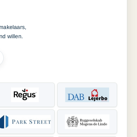
smakelaars,
d willen.