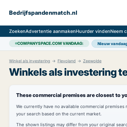
Bedrijfspandenmatch.nl
Zoeken
Advertentie aanmaken
Huurder vinden
Neem c
COMPANYSPACE.COM VANDAAG:
Nieuw vandaa
Winkel als investering
Flevoland
Zeewolde
Winkels als investering t
These commercial premises are closest to y
We currently have no available commercial premises 
your search based on the current market.
The shown listings may differ from your original sear