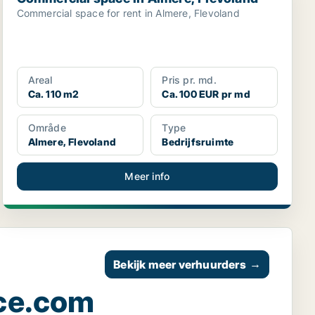
Commercial space for rent in Almere, Flevoland
Areal
Pris pr. md.
Ca. 110 m2
Ca. 100 EUR pr md
Område
Type
Almere, Flevoland
Bedrijfsruimte
Meer info
Bekijk meer verhuurders
→
ce.com