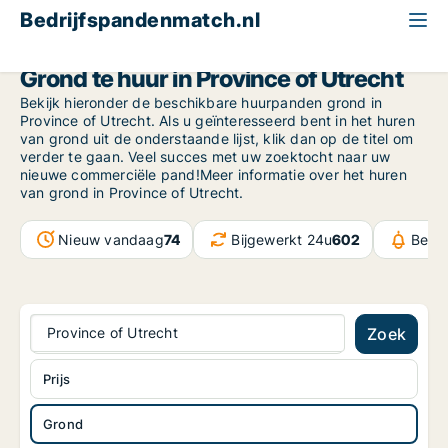
Bedrijfspandenmatch.nl
Grond
Province of Utrecht
Grond te huur in Province of Utrecht
Bekijk hieronder de beschikbare huurpanden grond in
Province of Utrecht. Als u geïnteresseerd bent in het huren
van grond uit de onderstaande lijst, klik dan op de titel om
verder te gaan. Veel succes met uw zoektocht naar uw
nieuwe commerciële pand!Meer informatie over het huren
van grond in Province of Utrecht.
Nieuw vandaag
74
Bijgewerkt 24u
602
Beri
Province of Utrecht
Zoek
Prijs
Grond