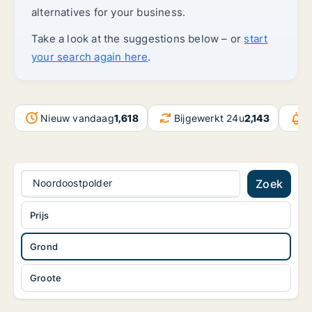
alternatives for your business.
Take a look at the suggestions below – or
start
your search again here
.
Nieuw vandaag
1,618
Bijgewerkt 24u
2,143
B
Noordoostpolder
Zoek
Prijs
Grond
Groote