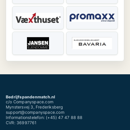
Bedrijfspandenmatch.nl
c/o Companyspace.com
Mynstersvej 3, Frederiksberg
support@companyspace.com
Informationstelefon: (+45) 47 47 88 88
CVR: 36997761