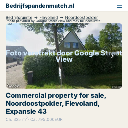
Bedrijfspandenmatch.nl
Bedrijfsruimte
Flevoland
Noordoostpolder
Photo provided by Google Street View and may be inaccurate:
Foto verstrekt door Google Street
View
Commercial property for sale,
Noordoostpolder, Flevoland,
Expansie 43
2
Ca. 325 m
Ca. 795,000EUR