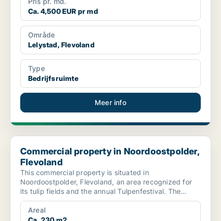
Pris pr. md.
Ca. 4,500 EUR pr md
Område
Lelystad, Flevoland
Type
Bedrijfsruimte
Meer info
Commercial property in Noordoostpolder, Flevoland
Commercial property in Noordoostpolder,
Flevoland
This commercial property is situated in
Noordoostpolder, Flevoland, an area recognized for
its tulip fields and the annual Tulpenfestival. The
building featu...
Areal
Ca. 230 m2