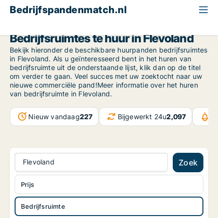
Bedrijfspandenmatch.nl
Bedrijfsruimte
Flevoland
Bedrijfsruimtes te huur in Flevoland
Bekijk hieronder de beschikbare huurpanden bedrijfsruimtes
in Flevoland. Als u geïnteresseerd bent in het huren van
bedrijfsruimte uit de onderstaande lijst, klik dan op de titel
om verder te gaan. Veel succes met uw zoektocht naar uw
nieuwe commerciële pand!Meer informatie over het huren
van bedrijfsruimte in Flevoland.
Nieuw vandaag
227
Bijgewerkt 24u
2,097
B
Flevoland
Zoek
Prijs
Bedrijfsruimte