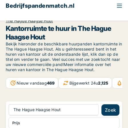
Bedrijfspandenmatch.nl
Kantoor
South Holland
The Hague
The Hague Haagse Hout
Kantorruimte te huur in The Hague
Haagse Hout
Bekijk hieronder de beschikbare huurpanden kantorruimte in
The Hague Haagse Hout. Als u geïnteresseerd bent in het
huren van kantoor uit de onderstaande lijst, klik dan op de
titel om verder te gaan. Veel succes met uw zoektocht naar
uw nieuwe commerciële pand!Meer informatie over het
huren van kantoor in The Hague Haagse Hout.
Nieuw vandaag
469
Bijgewerkt 24u
2,125
Be
The Hague Haagse Hout
Zoek
Prijs