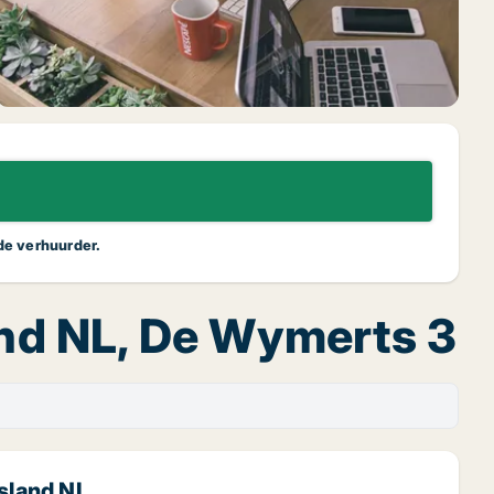
 de verhuurder.
and NL, De Wymerts 3
esland NL