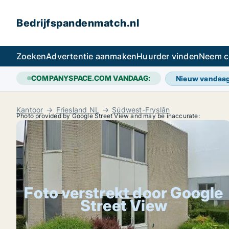
Bedrijfspandenmatch.nl
Zoeken
Advertentie aanmaken
Huurder vinden
Neem c
COMPANYSPACE.COM VANDAAG:
Nieuw vandaa
Kantoor
Friesland NL
Súdwest-Fryslân
Photo provided by Google Street View and may be inaccurate:
Foto verstrekt door Google
Street View