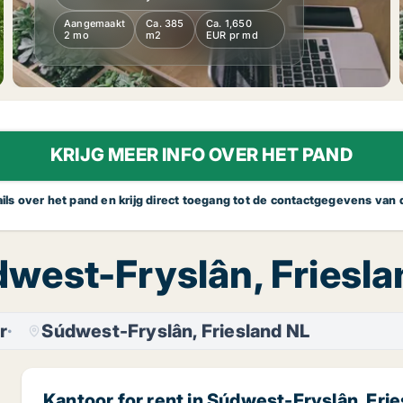
Aangemaakt
Ca. 385
Ca. 1,650
2 mo
m2
EUR pr md
KRIJG MEER INFO OVER HET PAND
tails over het pand en krijg direct toegang tot de contactgegevens van
údwest-Fryslân, Friesl
r
Súdwest-Fryslân, Friesland NL
Kantoor for rent in Súdwest-Fryslân, Fri