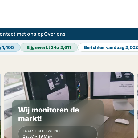
ontact met ons op
Over ons
g
1,405
Bijgewerkt 24u
2,611
Berichten vandaag
2,00
Wij monitoren de
markt!
LAATST BIJGEWERKT
22:37 • 19 May