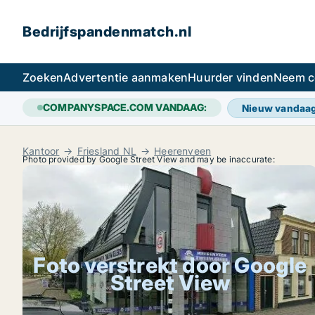
Bedrijfspandenmatch.nl
Zoeken
Advertentie aanmaken
Huurder vinden
Neem c
COMPANYSPACE.COM VANDAAG:
Nieuw vandaa
Kantoor
Friesland NL
Heerenveen
Photo provided by Google Street View and may be inaccurate:
Foto verstrekt door Google
Street View