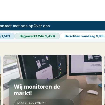
ontact met ons op
Over ons
g
1,501
Bijgewerkt 24u
2,424
Berichten vandaag
3,185
Wij monitoren de
markt!
LAATST BIJGEWERKT