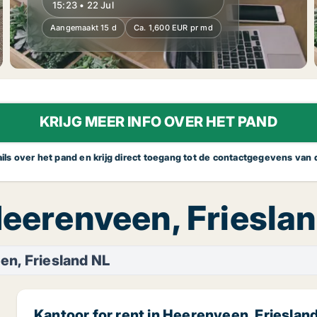
15:23 • 22 Jul
Aangemaakt 15 d
Ca. 1,600 EUR pr md
KRIJG MEER INFO OVER HET PAND
tails over het pand en krijg direct toegang tot de contactgegevens van
 Heerenveen, Friesla
n, Friesland NL
Kantoor for rent in Heerenveen, Frieslan