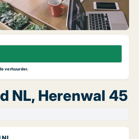
 de verhuurder.
nd NL, Herenwal 45
d NL