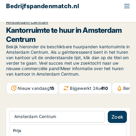
Bedrijfspandenmatch.nl
Kantoor
North Holland
Amsterdam
Amsterdam Centrum
Kantorruimte te huur in Amsterdam
Centrum
Bekijk hieronder de beschikbare huurpanden kantorruimte in
Amsterdam Centrum. Als u geïnteresseerd bent in het huren
van kantoor uit de onderstaande lijst, klik dan op de titel om
verder te gaan. Veel succes met uw zoektocht naar uw
nieuwe commerciële pand!Meer informatie over het huren
van kantoor in Amsterdam Centrum.
Nieuw vandaag
15
Bijgewerkt 24u
410
Beric
Amsterdam Centrum
Zoek
Prijs