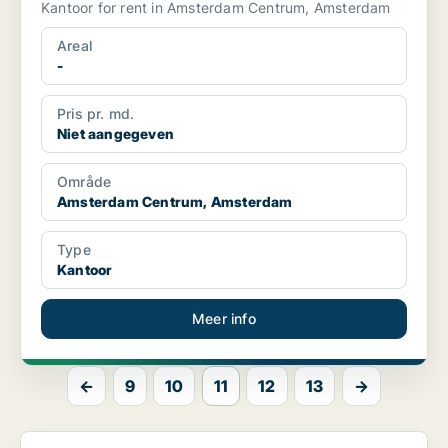
Kantoor for rent in Amsterdam Centrum, Amsterdam
Areal
-
Pris pr. md.
Niet aangegeven
Område
Amsterdam Centrum, Amsterdam
Type
Kantoor
Meer info
←
9
10
11
12
13
→