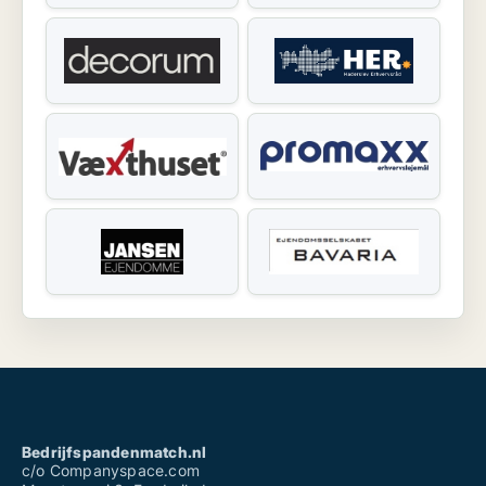
Bedrijfspandenmatch.nl
c/o Companyspace.com