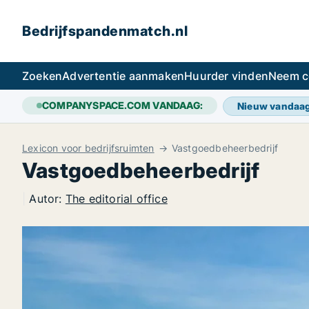
Bedrijfspandenmatch.nl
Zoeken
Advertentie aanmaken
Huurder vinden
Neem c
COMPANYSPACE.COM VANDAAG:
Nieuw vandaa
Lexicon voor bedrijfsruimten
Vastgoedbeheerbedrijf
Vastgoedbeheerbedrijf
|
Autor:
The editorial office