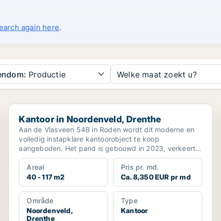
search again here
.
gendom:
Productie
Welke maat zoekt u?
Kantoor in Noordenveld, Drenthe
Kantoor in Noordenveld, Drenthe
Aan de Vlasveen 54B in Roden wordt dit moderne en
volledig instapklare kantoorobject te koop
aangeboden. Het pand is gebouwd in 2023, verkeert
in uitsteke...
Areal
Pris pr. md.
40 - 117 m2
Ca. 8,350 EUR pr md
Område
Type
Noordenveld,
Kantoor
Drenthe