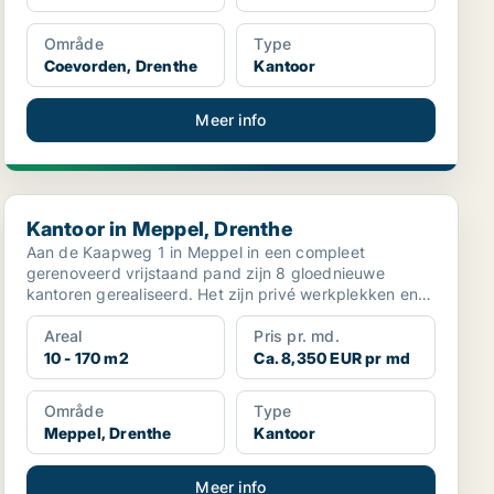
Område
Type
Coevorden, Drenthe
Kantoor
Meer info
Kantoor in Meppel, Drenthe
Kantoor in Meppel, Drenthe
Aan de Kaapweg 1 in Meppel in een compleet
gerenoveerd vrijstaand pand zijn 8 gloednieuwe
kantoren gerealiseerd. Het zijn privé werkplekken en
van alle gemak...
Areal
Pris pr. md.
10 - 170 m2
Ca. 8,350 EUR pr md
Område
Type
Meppel, Drenthe
Kantoor
Meer info