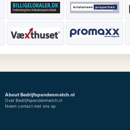
About Bedrijfspandenmatch.nl
Over Bedrijfspandenmatch.nl
Neem contact met ons op