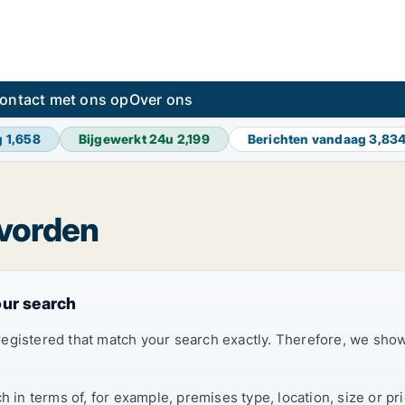
ontact met ons op
Over ons
g
1,658
Bijgewerkt 24u
2,199
Berichten vandaag
3,83
evorden
our search
registered that match your search exactly. Therefore, we sh
ch in terms of, for example, premises type, location, size or 