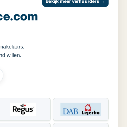
Bekijk meer verhuurders
→
ce.com
smakelaars,
d willen.