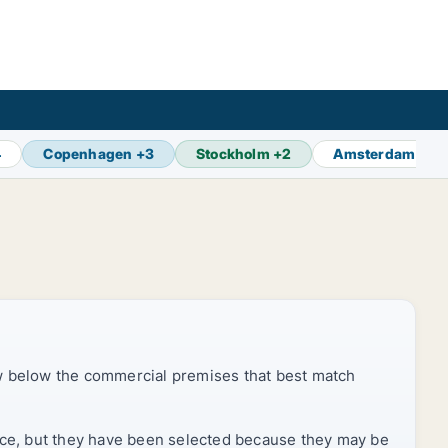
4
Copenhagen
+
3
Stockholm
+
2
Amsterdam
+
8
ow below the commercial premises that best match
price, but they have been selected because they may be