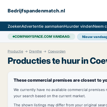
Bedrijfspandenmatch.nl
Zoeken
Advertentie aanmaken
Huurder vinden
Neem c
COMPANYSPACE.COM VANDAAG:
Nieuw vandaa
Productie
Drenthe
Coevorden
Producties te huur in Co
These commercial premises are closest to y
We currently have no available commercial premises 
your search based on the current market.
The shown listings may differ from your original sear