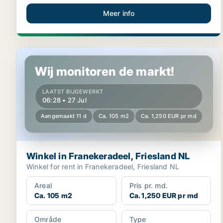
Meer info
Winkel in Franekeradeel, Friesland NL
Wij monitoren de markt!
LAATST BIJGEWERKT
06:28 • 27 Jul
Aangemaakt 11 d
Ca. 105 m2
Ca. 1,250 EUR pr md
Winkel in Franekeradeel, Friesland NL
Winkel for rent in Franekeradeel, Friesland NL
Areal
Pris pr. md.
Ca. 105 m2
Ca. 1,250 EUR pr md
Område
Type