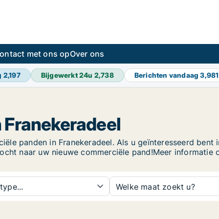
ontact met ons op
Over ons
g
2,197
Bijgewerkt 24u
2,738
Berichten vandaag
3,981
 Franekeradeel
le panden in Franekeradeel. Als u geïnteresseerd bent in 
ktocht naar uw nieuwe commerciële pand!Meer informatie 
type...
Welke maat zoekt u?