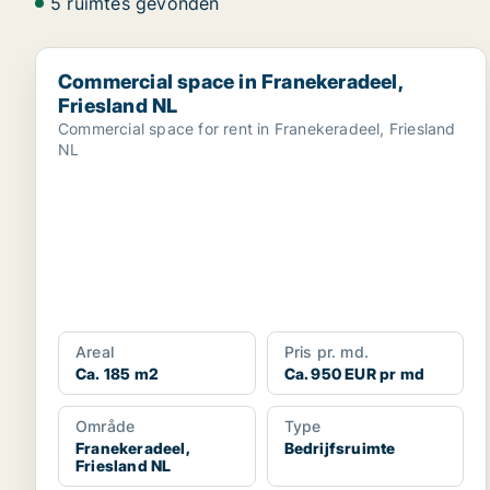
5 ruimtes gevonden
Commercial space in Franekeradeel, Friesland NL
Commercial space in Franekeradeel,
Friesland NL
Commercial space for rent in Franekeradeel, Friesland
NL
Areal
Pris pr. md.
Ca. 185 m2
Ca. 950 EUR pr md
Område
Type
Franekeradeel,
Bedrijfsruimte
Friesland NL