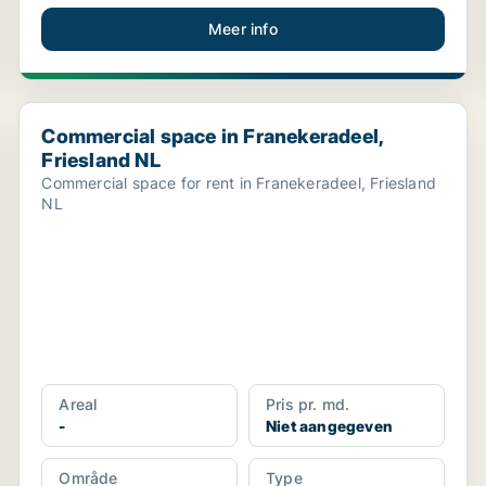
Meer info
Commercial space in Franekeradeel, Friesland NL
Commercial space in Franekeradeel,
Friesland NL
Commercial space for rent in Franekeradeel, Friesland
NL
Areal
Pris pr. md.
-
Niet aangegeven
Område
Type