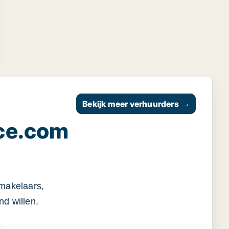
Bekijk meer verhuurders
→
ce.com
smakelaars,
d willen.