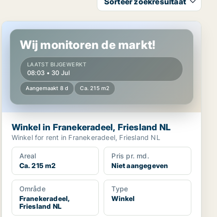
Sorteer zoekresultaat
Winkel in Franekeradeel, Friesland NL
Wij monitoren de markt!
LAATST BIJGEWERKT
08:03 • 30 Jul
Aangemaakt 8 d
Ca. 215 m2
Winkel in Franekeradeel, Friesland NL
Winkel for rent in Franekeradeel, Friesland NL
Areal
Pris pr. md.
Ca. 215 m2
Niet aangegeven
Område
Type
Franekeradeel,
Winkel
Friesland NL