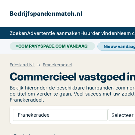
Bedrijfspandenmatch.nl
Zoeken
Advertentie aanmaken
Huurder vinden
Neem c
COMPANYSPACE.COM VANDAAG:
Nieuw vandaa
Friesland NL
Franekeradeel
Commercieel vastgoed in
Bekijk hieronder de beschikbare huurpanden commercië
de titel om verder te gaan. Veel succes met uw zoe
Franekeradeel.
Franekeradeel
Selecteer 