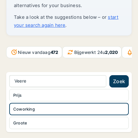
alternatives for your business.
Take a look at the suggestions below – or
start
your search again here
.
Nieuw vandaag
472
Bijgewerkt 24u
2,020
B
Veere
Zoek
Prijs
Coworking
Groote