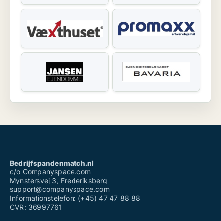
Bedrijfspandenmatch.nl
c/o Companyspace.com
Mynstersvej 3, Frederiksberg
support@companyspace.com
Informationstelefon: (+45) 47 47 88 88
CVR: 36997761