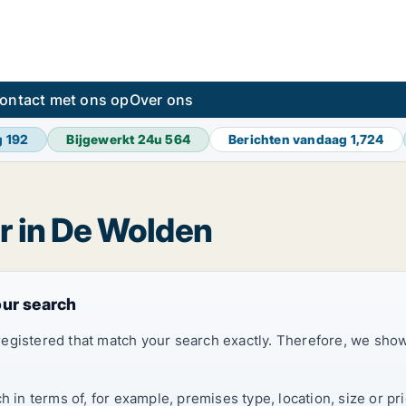
ontact met ons op
Over ons
g
192
Bijgewerkt 24u
564
Berichten vandaag
1,724
r in De Wolden
our search
registered that match your search exactly. Therefore, we sh
ch in terms of, for example, premises type, location, size or 