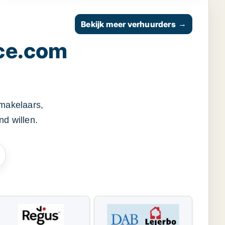
Bekijk meer verhuurders
→
ce.com
smakelaars,
d willen.