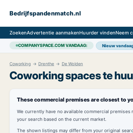
Bedrijfspandenmatch.nl
Zoeken
Advertentie aanmaken
Huurder vinden
Neem c
COMPANYSPACE.COM VANDAAG:
Nieuw vandaa
Coworking
Drenthe
De Wolden
Coworking spaces te huu
These commercial premises are closest to y
We currently have no available commercial premises 
your search based on the current market.
The shown listings may differ from your original sear