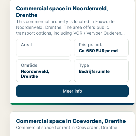
Commercial space in Noordenveld, Drenthe
Commercial space in Noordenveld,
Drenthe
This commercial property is located in Foxwolde,
Noordenveld, Drenthe. The area offers public
transport options, including VOR / Vervoer Ouderen
Noordenveld ...
Areal
Pris pr. md.
-
Ca. 650 EUR pr md
Område
Type
Noordenveld,
Bedrijfsruimte
Drenthe
Meer info
Commercial space in Coevorden, Drenthe
Commercial space in Coevorden, Drenthe
Commercial space for rent in Coevorden, Drenthe