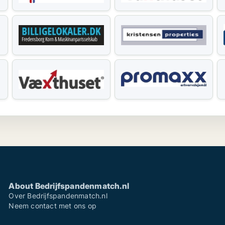
About Bedrijfspandenmatch.nl
Over Bedrijfspandenmatch.nl
Neem contact met ons op