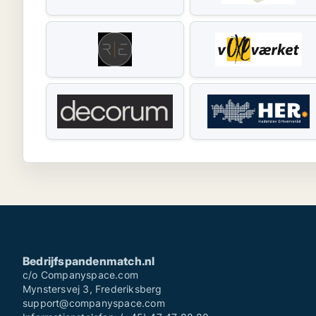
Bedrijfspandenmatch.nl
c/o Companyspace.com
Mynstersvej 3, Frederiksberg
support@companyspace.com