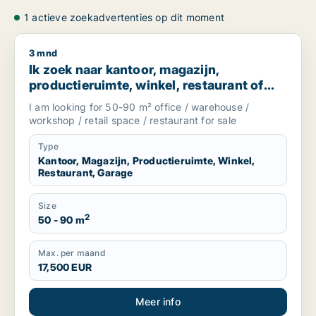
1 actieve zoekadvertenties op dit moment
3 mnd
Ik zoek naar kantoor, magazijn, productieruimte, winkel, re
Ik zoek naar kantoor, magazijn,
productieruimte, winkel, restaurant of
garage te koop in South Holland, The
I am looking for 50-90 m² office / warehouse /
Netherlands
workshop / retail space / restaurant for sale
Type
Kantoor, Magazijn, Productieruimte, Winkel,
Restaurant, Garage
Size
2
50 - 90 m
Max. per maand
17,500 EUR
Meer info