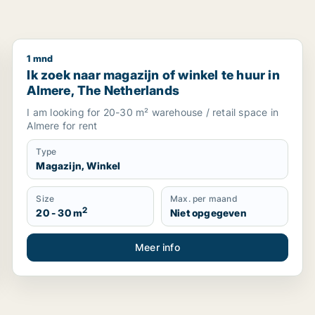
1 mnd
Almere, Dronten of Lelystad, The Netherlands
Ik zoek naar magazijn of winkel te huur in Almere, 
Ik zoek naar magazijn of winkel te huur in
Almere, The Netherlands
I am looking for 20-30 m² warehouse / retail space in
Almere for rent
Type
Magazijn, Winkel
Size
Max. per maand
2
20 - 30 m
Niet opgegeven
Meer info