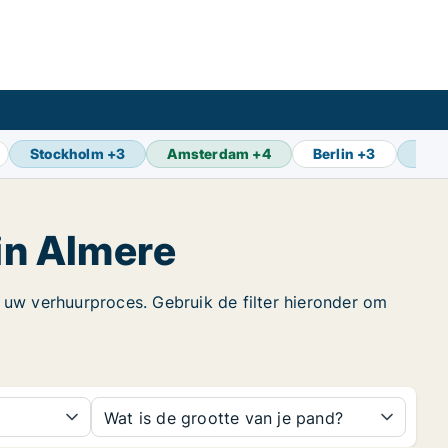
Stockholm
+
3
Amsterdam
+
4
Berlin
+
3
Osl
in Almere
 uw verhuurproces. Gebruik de filter hieronder om
Wat is de grootte van je pand?