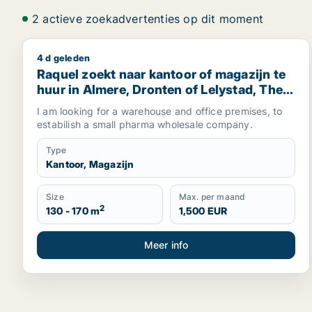
2 actieve zoekadvertenties op dit moment
4 d geleden
Raquel zoekt naar kantoor of magazijn te huur in 
Raquel zoekt naar kantoor of magazijn te
huur in Almere, Dronten of Lelystad, The
Netherlands
I am looking for a warehouse and office premises, to
estabilish a small pharma wholesale company.
Type
Kantoor, Magazijn
Size
Max. per maand
2
130 - 170 m
1,500 EUR
Meer info