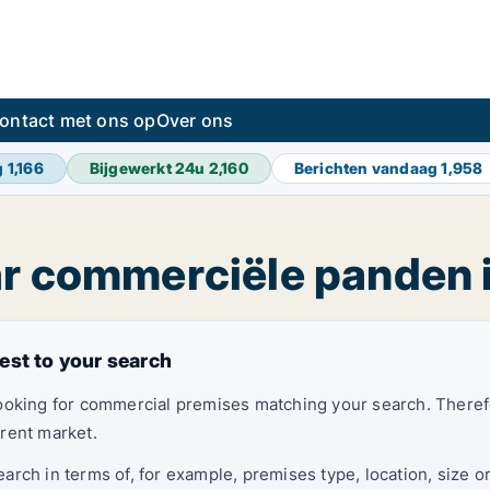
ontact met ons op
Over ons
g
1,166
Bijgewerkt 24u
2,160
Berichten vandaag
1,958
ar commerciële panden 
est to your search
looking for commercial premises matching your search. Ther
rent market.
rch in terms of, for example, premises type, location, size o