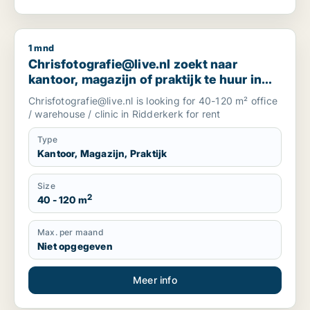
1 mnd
Chrisfotografie@live.nl zoekt naar kantoor, magazijn of prak
Chrisfotografie@live.nl zoekt naar
kantoor, magazijn of praktijk te huur in
Ridderkerk, The Netherlands
Chrisfotografie@live.nl is looking for 40-120 m² office
/ warehouse / clinic in Ridderkerk for rent
Type
Kantoor, Magazijn, Praktijk
Size
2
40 - 120 m
Max. per maand
Niet opgegeven
Meer info