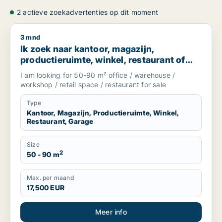
2 actieve zoekadvertenties op dit moment
3 mnd
Ik zoek naar kantoor, magazijn, productieruimte, winkel, re
Ik zoek naar kantoor, magazijn,
productieruimte, winkel, restaurant of
garage te koop in South Holland, The
I am looking for 50-90 m² office / warehouse /
Netherlands
workshop / retail space / restaurant for sale
Type
Kantoor, Magazijn, Productieruimte, Winkel,
Restaurant, Garage
Size
2
50 - 90 m
Max. per maand
17,500 EUR
Meer info