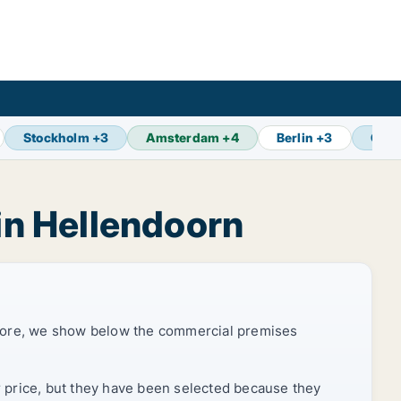
Stockholm
+
3
Amsterdam
+
4
Berlin
+
3
Oslo
in Hellendoorn
efore, we show below the commercial premises
r price, but they have been selected because they