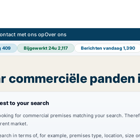
ontact met ons op
Over ons
g
409
Bijgewerkt 24u
2,117
Berichten vandaag
1,390
ar commerciële panden 
est to your search
looking for commercial premises matching your search. Ther
rent market.
rch in terms of, for example, premises type, location, size o