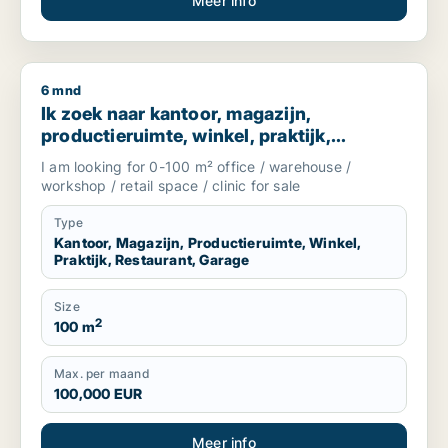
Meer info
6 mnd
Ik zoek naar kantoor, magazijn, productieruimte, winkel, pr
Ik zoek naar kantoor, magazijn,
productieruimte, winkel, praktijk,
restaurant of garage te koop in The
I am looking for 0-100 m² office / warehouse /
Hague, The Netherlands
workshop / retail space / clinic for sale
Type
Kantoor, Magazijn, Productieruimte, Winkel,
Praktijk, Restaurant, Garage
Size
2
100 m
Max. per maand
100,000 EUR
Meer info