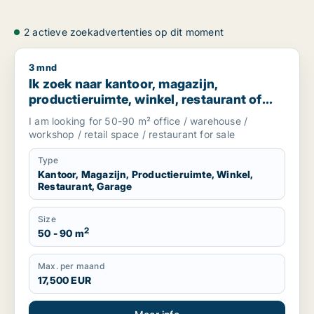
2 actieve zoekadvertenties op dit moment
3 mnd
Ik zoek naar kantoor, magazijn, productieruimte, winkel, re
Ik zoek naar kantoor, magazijn,
productieruimte, winkel, restaurant of
garage te koop in South Holland, The
I am looking for 50-90 m² office / warehouse /
Netherlands
workshop / retail space / restaurant for sale
Type
Kantoor, Magazijn, Productieruimte, Winkel,
Restaurant, Garage
Size
2
50 - 90 m
Max. per maand
17,500 EUR