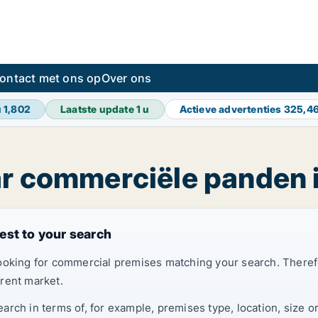
ontact met ons op
Over ons
u
1,802
Laatste update
1 u
Actieve advertenties
325,4
ar commerciële panden 
est to your search
looking for commercial premises matching your search. Ther
rent market.
rch in terms of, for example, premises type, location, size o