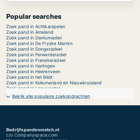
Popular searches
Zoek pand in Achtkarspelen
Zoek pand in Ameland
Zoek pand in Dantumadiel
Zoek pand in De Fryske Marren
Zoek pand in Dongeradeel
Zoek pand in Ferwerderadiel
Zoek pand in Franekeradeel
Zoek pand in Harlingen
Zoek pand in Heerenveen
Zoek pand in het Bildt
Zoek pand in Kollumerland en Nieuwkruisland
Zoek pand in Leeuwarden
Zoek pand in Leeuwarderadeel
Bekijk alle populaire zoekopdrachten
Zoek pand in Littenseradiel
Zoek pand in Menameradiel
Zoek pand in Ooststellingwerf
Zoek pand in Opsterland
Zoek pand in Schiermonnikoog
Zoek pand in Smallingerland
Bedrijfspandenmatch.nl
Zoek pand in Súdwest-Fryslân
c/o Companyspace.com
Zoek pand in Terschelling