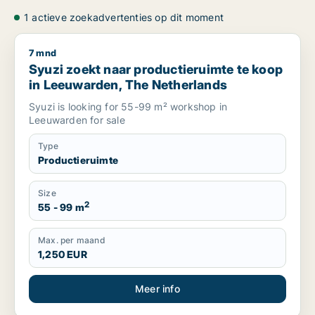
1 actieve zoekadvertenties op dit moment
7 mnd
Syuzi zoekt naar productieruimte te koop in Leeuwarden, T
Syuzi zoekt naar productieruimte te koop
in Leeuwarden, The Netherlands
Syuzi is looking for 55-99 m² workshop in
Leeuwarden for sale
Type
Productieruimte
Size
2
55 - 99 m
Max. per maand
1,250 EUR
Meer info