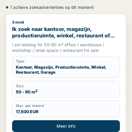
1 actieve zoekadvertenties op dit moment
3 mnd
Ik zoek naar kantoor, magazijn, productieruimte, winkel, re
Ik zoek naar kantoor, magazijn,
productieruimte, winkel, restaurant of
garage te koop in South Holland, The
I am looking for 50-90 m² office / warehouse /
Netherlands
workshop / retail space / restaurant for sale
Type
Kantoor, Magazijn, Productieruimte, Winkel,
Restaurant, Garage
Size
2
50 - 90 m
Max. per maand
17,500 EUR
Meer info