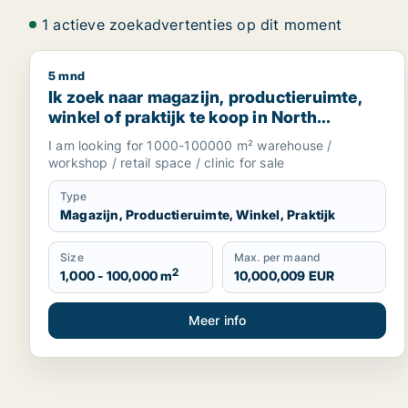
1 actieve zoekadvertenties op dit moment
5 mnd
Ik zoek naar magazijn, productieruimte, winkel of 
Ik zoek naar magazijn, productieruimte,
winkel of praktijk te koop in North
Brabant, The Netherlands
I am looking for 1000-100000 m² warehouse /
workshop / retail space / clinic for sale
Type
Magazijn, Productieruimte, Winkel, Praktijk
Size
Max. per maand
2
1,000 - 100,000 m
10,000,009 EUR
Meer info