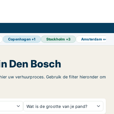
Copenhagen
+
1
Stockholm
+
3
Amsterdam
+
4
in Den Bosch
ier uw verhuurproces. Gebruik de filter hieronder om
Wat is de grootte van je pand?