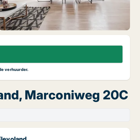
 de verhuurder.
land, Marconiweg 20C
Flevoland