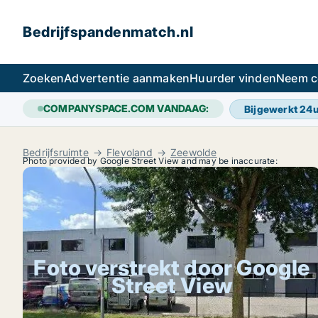
Bedrijfspandenmatch.nl
Zoeken
Advertentie aanmaken
Huurder vinden
Neem c
COMPANYSPACE.COM VANDAAG:
Bijgewerkt 24
Bedrijfsruimte
Flevoland
Zeewolde
Photo provided by Google Street View and may be inaccurate:
Foto verstrekt door Google
Street View