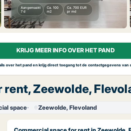
Aangemaakt
Ca. 100
Ca. 700 EUR
7 d
m2
pr md
KRIJG MEER INFO OVER HET PAND
tails over het pand en krijg direct toegang tot de contactgegevens van
 rent, Zeewolde, Flevo
ial space
Zeewolde, Flevoland
Commercial space for rent in Zeewolde, 