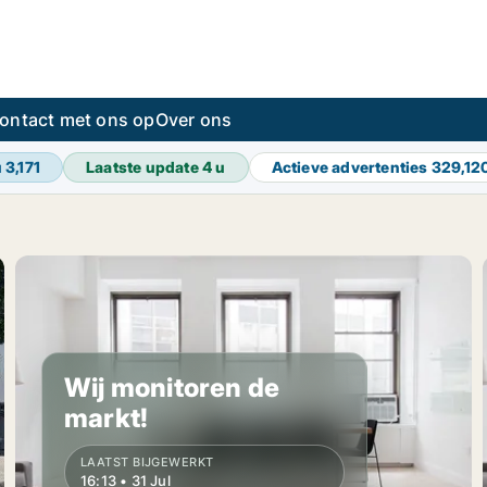
ontact met ons op
Over ons
u
3,171
Laatste update
4 u
Actieve advertenties
329,12
Wij monitoren de
markt!
LAATST BIJGEWERKT
16:13 • 31 Jul