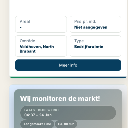
Areal
Pris pr. md.
-
Niet aangegeven
Område
Type
Veldhoven, North
Bedrijfsruimte
Brabant
Meer info
Commercial property in Veldhoven, North Brabant
Wij monitoren de markt!
LAATST BIJGEWERKT
04:37 • 24 Jun
Aangemaakt 1 mo
Ca. 80 m2