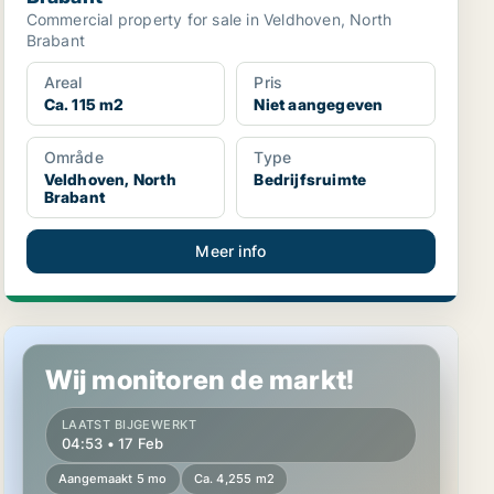
Commercial property for sale in Veldhoven, North
Brabant
Areal
Pris
Ca. 115 m2
Niet aangegeven
Område
Type
Veldhoven, North
Bedrijfsruimte
Brabant
Meer info
Commercial property in Veldhoven, North Brabant
Wij monitoren de markt!
LAATST BIJGEWERKT
04:53 • 17 Feb
Aangemaakt 5 mo
Ca. 4,255 m2