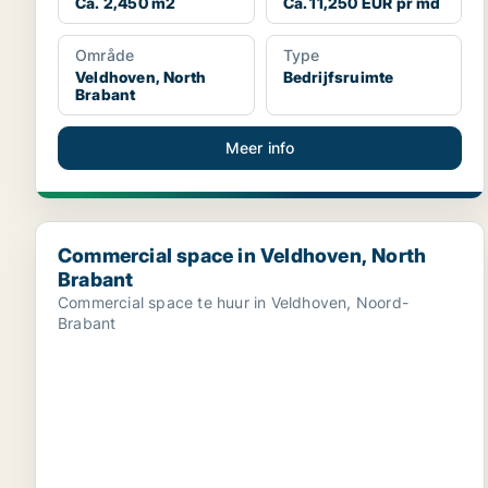
Ca. 2,450 m2
Ca. 11,250 EUR pr md
Område
Type
Veldhoven, North
Bedrijfsruimte
Brabant
Meer info
Commercial space in Veldhoven, North Brabant
Commercial space in Veldhoven, North
Brabant
Commercial space te huur in Veldhoven, Noord-
Brabant