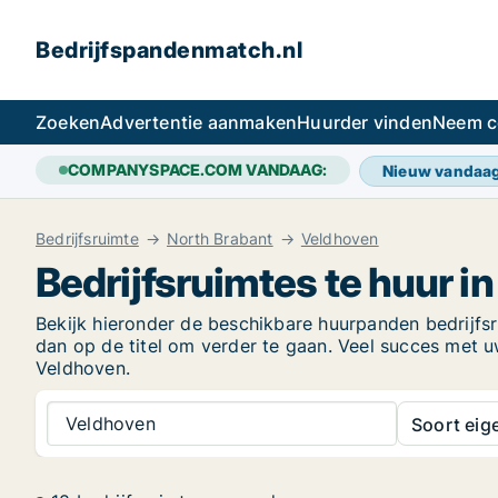
Bedrijfspandenmatch.nl
Zoeken
Advertentie aanmaken
Huurder vinden
Neem c
COMPANYSPACE.COM VANDAAG:
Nieuw vandaa
Bedrijfsruimte
North Brabant
Veldhoven
Bedrijfsruimtes te huur i
Bekijk hieronder de beschikbare huurpanden bedrijfsru
dan op de titel om verder te gaan. Veel succes met 
Veldhoven.
Veldhoven
Soort ei