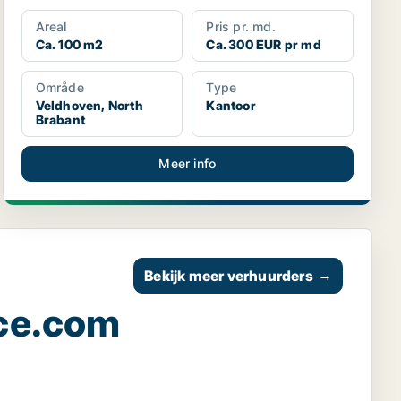
Areal
Pris pr. md.
Ca. 100 m2
Ca. 300 EUR pr md
Område
Type
Veldhoven, North
Kantoor
Brabant
Meer info
Bekijk meer verhuurders
→
ce.com