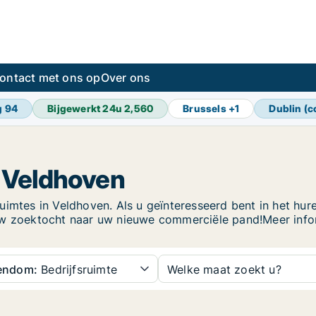
ontact met ons op
Over ons
g
94
Bijgewerkt 24u
2,560
Brussels
+
1
Dublin (c
n Veldhoven
imtes in Veldhoven. Als u geïnteresseerd bent in het huren
uw zoektocht naar uw nieuwe commerciële pand!Meer inform
gendom:
Bedrijfsruimte
Welke maat zoekt u?