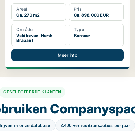
Areal
Pris
Ca. 270 m2
Ca. 898,000 EUR
Område
Type
Veldhoven, North
Kantoor
Brabant
Meer info
GESELECTEERDE KLANTEN
gebruiken Companyspa
rijven in onze database
2.400 verhuurtransacties per jaar