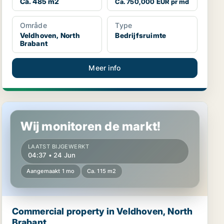
Ca. 485 m2
Ca. 750,000 EUR pr md
Område
Type
Veldhoven, North
Bedrijfsruimte
Brabant
Meer info
Commercial property in Veldhoven, North Brabant
Wij monitoren de markt!
LAATST BIJGEWERKT
04:37 • 24 Jun
Aangemaakt 1 mo
Ca. 115 m2
Commercial property in Veldhoven, North
Brabant