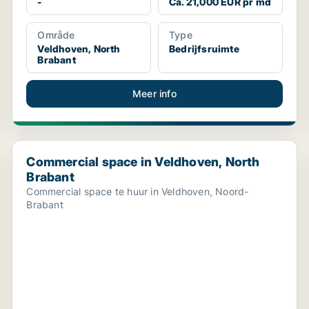
-
Ca. 21,000 EUR pr md
Område
Type
Veldhoven, North
Bedrijfsruimte
Brabant
Meer info
Commercial space in Veldhoven, North Brabant
Commercial space in Veldhoven, North
Brabant
Commercial space te huur in Veldhoven, Noord-
Brabant