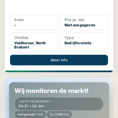
Areal
Pris pr. md.
-
Niet aangegeven
Område
Type
Veldhoven, North
Bedrijfsruimte
Brabant
Meer info
Commercial property in Veldhoven, North Brabant
Wij monitoren de markt!
LAATST BIJGEWERKT
04:37 • 24 Jun
Aangemaakt 1 mo
Ca. 4,880 m2