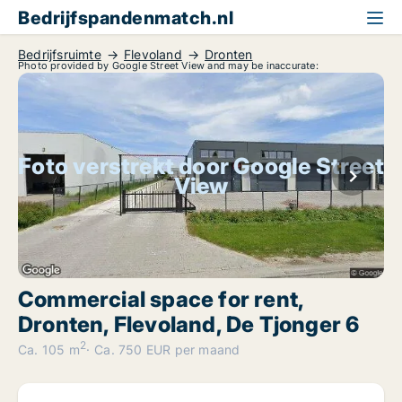
Bedrijfspandenmatch.nl
Bedrijfsruimte
Flevoland
Dronten
Photo provided by Google Street View and may be inaccurate:
Foto verstrekt door Google Street
View
Commercial space for rent,
Dronten, Flevoland, De Tjonger 6
2
Ca. 105 m
Ca. 750 EUR per maand