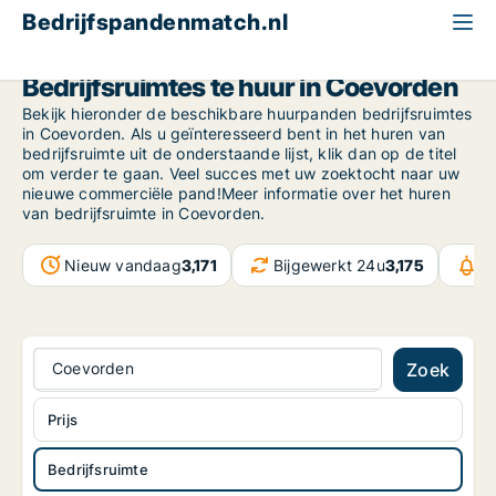
Bedrijfspandenmatch.nl
Bedrijfsruimte
Drenthe
Coevorden
Bedrijfsruimtes te huur in Coevorden
Bekijk hieronder de beschikbare huurpanden bedrijfsruimtes
in Coevorden. Als u geïnteresseerd bent in het huren van
bedrijfsruimte uit de onderstaande lijst, klik dan op de titel
om verder te gaan. Veel succes met uw zoektocht naar uw
nieuwe commerciële pand!Meer informatie over het huren
van bedrijfsruimte in Coevorden.
Nieuw vandaag
3,171
Bijgewerkt 24u
3,175
B
Coevorden
Zoek
Prijs
Bedrijfsruimte