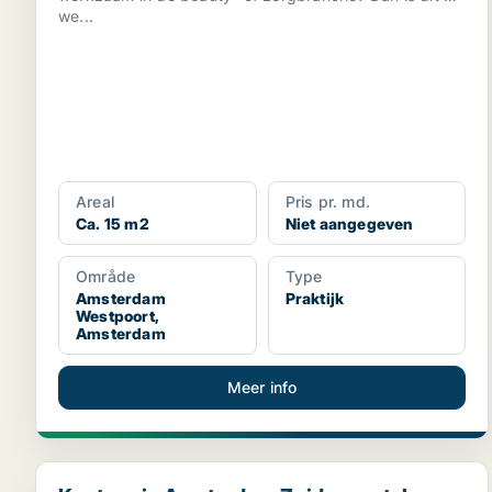
we...
Areal
Pris pr. md.
Ca. 15 m2
Niet aangegeven
Område
Type
Amsterdam
Praktijk
Westpoort,
Amsterdam
Meer info
Kantoor in Amsterdam Zuideramstel, Amsterdam