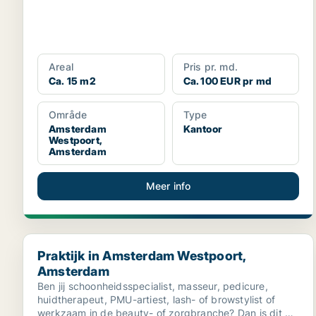
Areal
Pris pr. md.
Ca. 15 m2
Ca. 100 EUR pr md
Område
Type
Amsterdam
Kantoor
Westpoort,
Amsterdam
Meer info
Praktijk in Amsterdam Westpoort, Amsterdam
Praktijk in Amsterdam Westpoort,
Amsterdam
Ben jij schoonheidsspecialist, masseur, pedicure,
huidtherapeut, PMU-artiest, lash- of browstylist of
werkzaam in de beauty- of zorgbranche? Dan is dit de