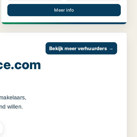
Meer info
Bekijk meer verhuurders
→
ce.com
smakelaars,
d willen.