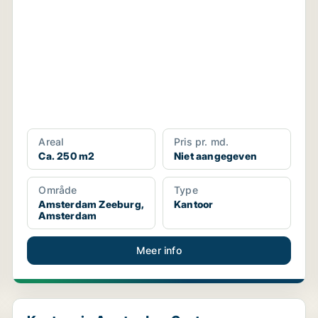
Areal
Pris pr. md.
Ca. 250 m2
Niet aangegeven
Område
Type
Amsterdam Zeeburg,
Kantoor
Amsterdam
Meer info
Kantoor in Amsterdam Centrum, Amsterdam