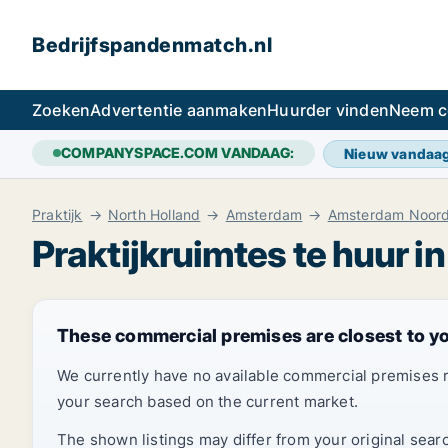
Bedrijfspandenmatch.nl
Zoeken
Advertentie aanmaken
Huurder vinden
Neem c
COMPANYSPACE.COM VANDAAG:
Nieuw vandaa
Praktijk
North Holland
Amsterdam
Amsterdam Noor
Praktijkruimtes te huur 
These commercial premises are closest to y
We currently have no available commercial premises 
your search based on the current market.
The shown listings may differ from your original sear