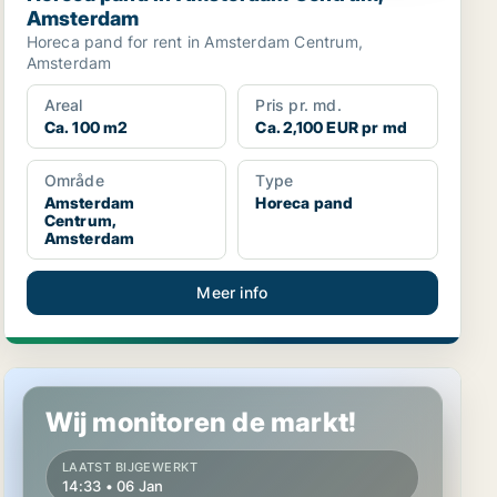
Amsterdam
Horeca pand for rent in Amsterdam Centrum,
Amsterdam
Areal
Pris pr. md.
Ca. 100 m2
Ca. 2,100 EUR pr md
Område
Type
Amsterdam
Horeca pand
Centrum,
Amsterdam
Meer info
Productie in Amsterdam-Zuidoost, Amsterdam
Wij monitoren de markt!
LAATST BIJGEWERKT
14:33 • 06 Jan