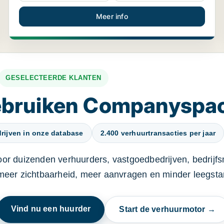
Meer info
GESELECTEERDE KLANTEN
gebruiken Companyspa
rijven in onze database
2.400 verhuurtransacties per jaar
oor duizenden verhuurders, vastgoedbedrijven, bedrijf
 meer zichtbaarheid, meer aanvragen en minder leegstan
Vind nu een huurder
Start de verhuurmotor →