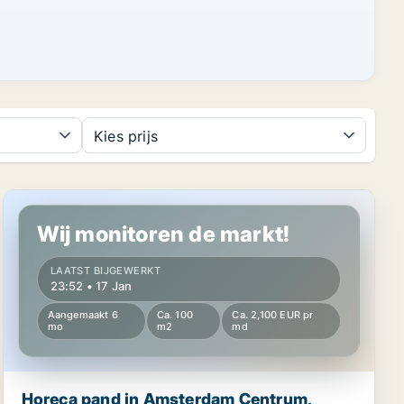
Kies prijs
Horeca pand in Amsterdam Centrum, Amsterdam
Wij monitoren de markt!
LAATST BIJGEWERKT
23:52 • 17 Jan
Aangemaakt 6
Ca. 100
Ca. 2,100 EUR pr
mo
m2
md
Horeca pand in Amsterdam Centrum,