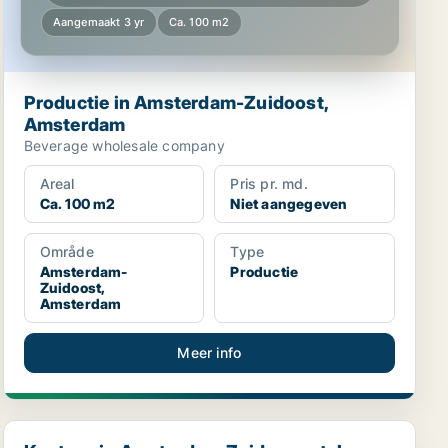
Aangemaakt 3 yr
Ca. 100 m2
Productie in Amsterdam-Zuidoost,
Amsterdam
Beverage wholesale company
Areal
Pris pr. md.
Ca. 100 m2
Niet aangegeven
Område
Type
Amsterdam-
Productie
Zuidoost,
Amsterdam
Meer info
Kantoor in Amsterdam Zuideramstel, Amsterdam