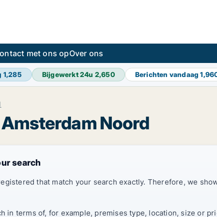
ontact met ons op
Over ons
g
1,285
Bijgewerkt 24u
2,650
Berichten vandaag
1,96
d
in Amsterdam Noord
our search
registered that match your search exactly. Therefore, we sh
ch in terms of, for example, premises type, location, size or 