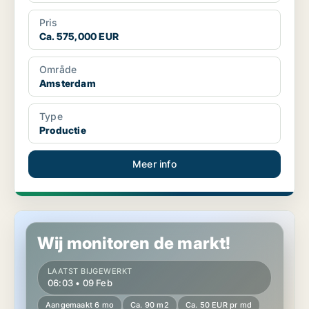
Pris
Ca. 575,000 EUR
Område
Amsterdam
Type
Productie
Meer info
Kantoor in Amsterdam
Wij monitoren de markt!
LAATST BIJGEWERKT
06:03 • 09 Feb
Aangemaakt 6 mo
Ca. 90 m2
Ca. 50 EUR pr md