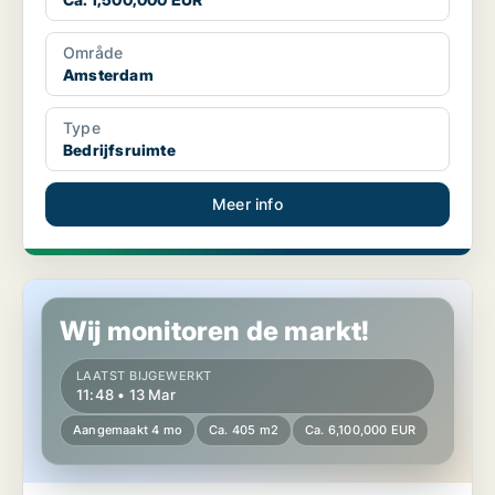
Område
Amsterdam
Type
Bedrijfsruimte
Meer info
Commercial property in Amsterdam
Wij monitoren de markt!
LAATST BIJGEWERKT
11:48 • 13 Mar
Aangemaakt 4 mo
Ca. 405 m2
Ca. 6,100,000 EUR