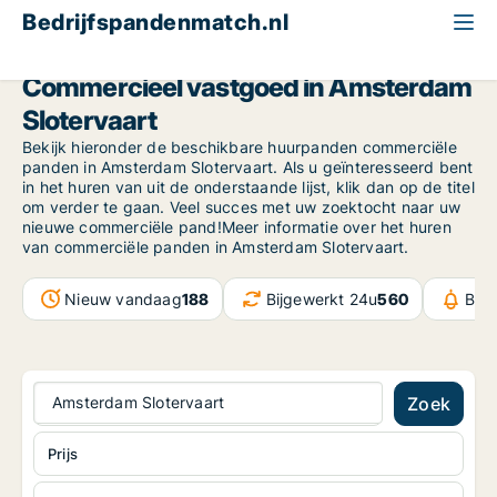
Bedrijfspandenmatch.nl
North Holland
Amsterdam
Amsterdam Slotervaart
Commercieel vastgoed in Amsterdam
Slotervaart
Bekijk hieronder de beschikbare huurpanden commerciële
panden in Amsterdam Slotervaart. Als u geïnteresseerd bent
in het huren van uit de onderstaande lijst, klik dan op de titel
om verder te gaan. Veel succes met uw zoektocht naar uw
nieuwe commerciële pand!Meer informatie over het huren
van commerciële panden in Amsterdam Slotervaart.
Nieuw vandaag
188
Bijgewerkt 24u
560
Ber
Amsterdam Slotervaart
Zoek
Prijs