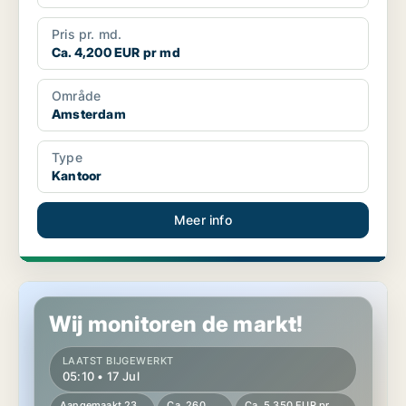
Pris pr. md.
Ca. 4,200 EUR pr md
Område
Amsterdam
Type
Kantoor
Meer info
Kantoor in Amsterdam
Wij monitoren de markt!
LAATST BIJGEWERKT
05:10 • 17 Jul
Aangemaakt 23
Ca. 260
Ca. 5,350 EUR pr