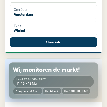
Område
Amsterdam
Type
Winkel
Meer info
Winkel in Amsterdam
Wij monitoren de markt!
LAATST BIJGEWERKT
11:46 • 13 Mar
Aangemaakt 4 mo
Ca. 50 m2
Ca. 1,100,000 EUR