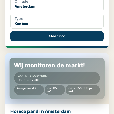
Område
Amsterdam
Type
Kantoor
Meer info
Horeca pand in Amsterdam
Wij monitoren de markt!
LAATST BIJGEWERKT
05:10 • 17 Jul
Aangemaakt 23
Ca. 115
Ca. 2,550 EUR pr
d
m2
md
Horeca pand in Amsterdam