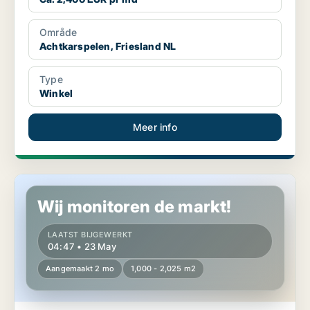
Område
Achtkarspelen, Friesland NL
Type
Winkel
Meer info
Commercial space in Achtkarspelen, Friesland NL
Wij monitoren de markt!
LAATST BIJGEWERKT
04:47 • 23 May
Aangemaakt 2 mo
1,000 - 2,025 m2