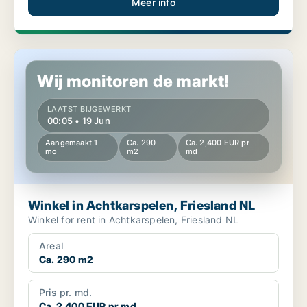
Meer info
Winkel in Achtkarspelen, Friesland NL
Wij monitoren de markt!
LAATST BIJGEWERKT
00:05 • 19 Jun
Aangemaakt 1
Ca. 290
Ca. 2,400 EUR pr
mo
m2
md
Winkel in Achtkarspelen, Friesland NL
Winkel for rent in Achtkarspelen, Friesland NL
Areal
Ca. 290 m2
Pris pr. md.
Ca. 2,400 EUR pr md