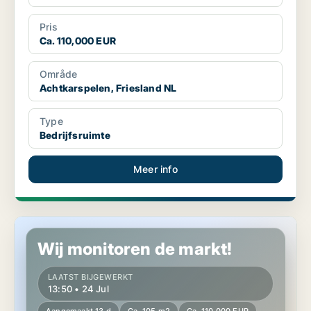
Pris
Ca. 110,000 EUR
Område
Achtkarspelen, Friesland NL
Type
Bedrijfsruimte
Meer info
Commercial property in Achtkarspelen, Friesland NL
Wij monitoren de markt!
LAATST BIJGEWERKT
13:50 • 24 Jul