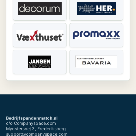
Bedrijfspandenmatch.nl
c/o Companyspace.com
Mynstersvej 3, Frederiksberg
support@companyspace.com