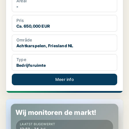
Areal
-
Pris
Ca. 650,000 EUR
Område
Achtkarspelen, Friesland NL
Type
Bedrijfsruimte
Meer info
Commercial property in Achtkarspelen, Friesland NL
Wij monitoren de markt!
LAATST BIJGEWERKT