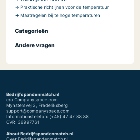
→ Praktische richtlijnen voor de temperatuur
→ Maatregelen bij te hoge temperaturen
Categorieën
Andere vragen
Bedrijfspandenmatch.nl
c/o Companyspace.com
Mynstersvej 3, Frederiksberg
support@companyspace.com
Informationstelefon: (+45) 47 47 88 88
CVR: 36997761
About Bedrijfspandenmatch.nl
Over Bedrijfspandenmatch.nl