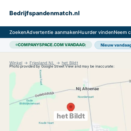
Bedrijfspandenmatch.nl
Zoeken
Advertentie aanmaken
Huurder vinden
Neem c
COMPANYSPACE.COM VANDAAG:
Nieuw vandaa
Winkel
Friesland NL
het Bildt
Photo provided by Google Street View and may be inaccurate:
het Bildt