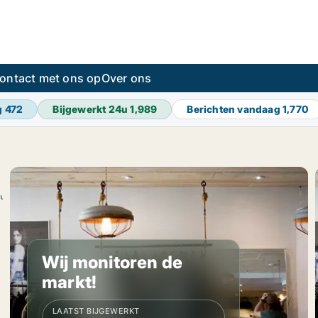
ontact met ons op
Over ons
g
472
Bijgewerkt 24u
1,989
Berichten vandaag
1,770
Wij monitoren de
markt!
LAATST BIJGEWERKT