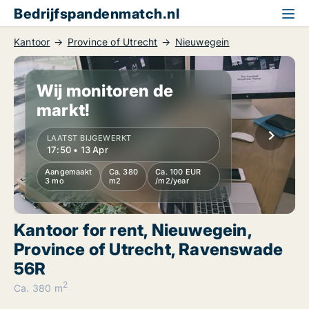
Bedrijfspandenmatch.nl
Kantoor
Province of Utrecht
Nieuwegein
Wij monitoren de
markt!
LAATST BIJGEWERKT
17:50 • 13 Apr
Aangemaakt
Ca. 380
Ca. 100 EUR
3 mo
m2
/m2/year
Kantoor for rent, Nieuwegein,
Province of Utrecht, Ravenswade
56R
2
Ca. 380 m