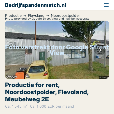
Bedrijfspandenmatch.nl
Productie
Flevoland
Noordoostpolder
Photo provided by Google Street View and may be inaccurate:
Foto verstrekt door Google Street
View
Productie for rent,
Noordoostpolder, Flevoland,
Meubelweg 2E
2
Ca. 1,545 m
Ca. 1,000 EUR per maand