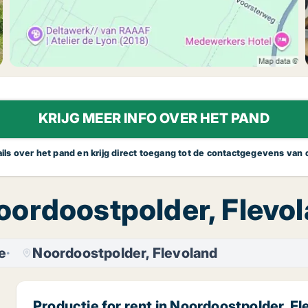
KRIJG MEER INFO OVER HET PAND
tails over het pand en krijg direct toegang tot de contactgegevens van
Noordoostpolder, Flev
e
Noordoostpolder, Flevoland
Productie for rent in Noordoostpolder, F