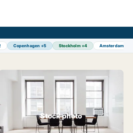
2
Copenhagen
+
5
Stockholm
+
4
Amsterdam
+
2
Stock photo