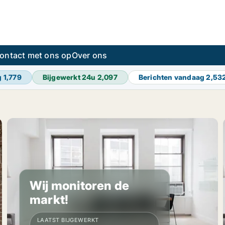
ontact met ons op
Over ons
g
1,779
Bijgewerkt 24u
2,097
Berichten vandaag
2,53
Wij monitoren de
markt!
LAATST BIJGEWERKT