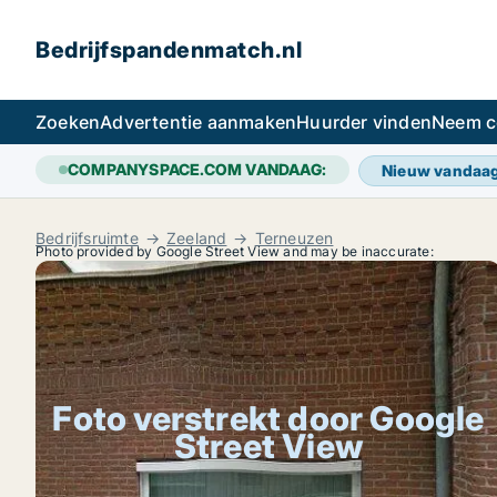
Bedrijfspandenmatch.nl
Zoeken
Advertentie aanmaken
Huurder vinden
Neem c
COMPANYSPACE.COM VANDAAG:
Nieuw vandaa
Bedrijfsruimte
Zeeland
Terneuzen
Photo provided by Google Street View and may be inaccurate:
Foto verstrekt door Google
Street View