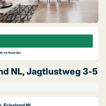
 de verhuurder.
and NL, Jagtlustweg 3-5
, Friesland NL