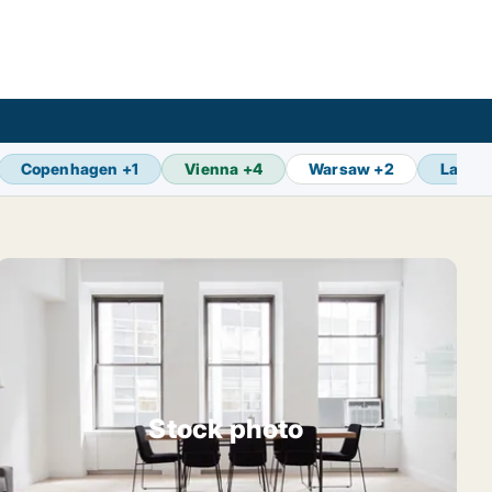
Copenhagen
+
1
Vienna
+
4
Warsaw
+
2
Laatst
Stock photo