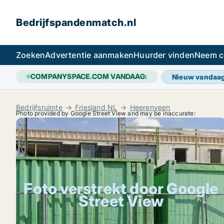
Bedrijfspandenmatch.nl
Zoeken
Advertentie aanmaken
Huurder vinden
Neem c
COMPANYSPACE.COM VANDAAG:
Nieuw vandaa
Bedrijfsruimte
Friesland NL
Heerenveen
Photo provided by Google Street View and may be inaccurate:
Foto verstrekt door Google
Street View