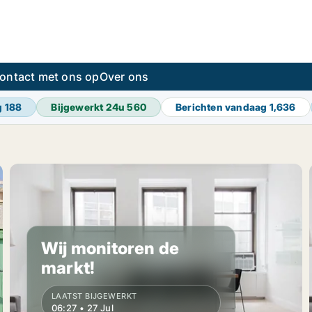
ontact met ons op
Over ons
g
188
Bijgewerkt 24u
560
Berichten vandaag
1,636
Wij monitoren de
markt!
LAATST BIJGEWERKT
06:27 • 27 Jul